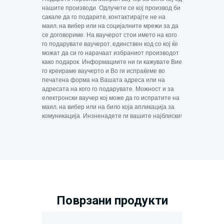
нашите производи. Одлучете се кој производ би
сакале да го подарите, контактирајте не на
маил, на вибер или на социјалните мрежи за да
се договориме. На ваучерот стои името на кого
го подарувате ваучерот, единствен код со кој ќе
можат да си го нарачаат избраниот производот
како подарок. Информациите ни ги кажувате Вие
го креираме ваучерто и Во ги испраќеме во
печатена форма на Вашата адреса или на
адресата на кого го подарувате. Можност и за
електронски ваучер кој може да го испратите на
маил, на вибер или на било која апликација за
комуникација. Инзненадете ги вашите најблиски!
Поврзани продукти