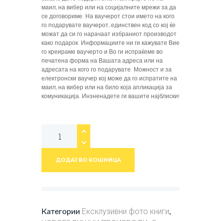
маил, на вибер или на социјалните мрежи за да
се договориме. На ваучерот стои името на кого
го подарувате ваучерот, единствен код со кој ќе
можат да си го нарачаат избраниот производот
како подарок. Информациите ни ги кажувате Вие
го креираме ваучерто и Во ги испраќеме во
печатена форма на Вашата адреса или на
адресата на кого го подарувате. Можност и за
електронски ваучер кој може да го испратите на
маил, на вибер или на било која апликација за
комуникација. Инзненадете ги вашите најблиски!
ДОДАЈ ВО КОШНИЦА
Ексклузивни фото книги
Категории
,