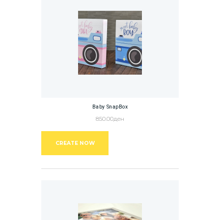
Baby SnapBox
850.00
ден
CREATE NOW