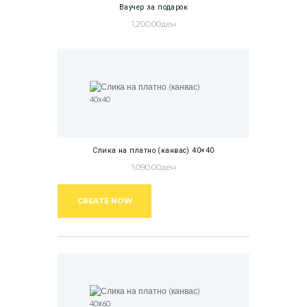
Ваучер за подарок
1,200.00
ден
Слика на платно (канвас) 40×40
1,090.00
ден
CREATE NOW