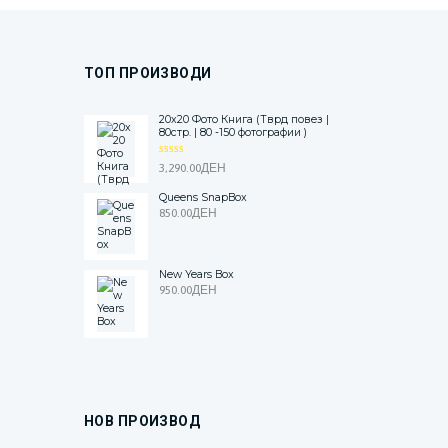
ТОП ПРОИЗВОДИ
20x20 Фото Книга (Тврд повез |
80стр. | 80 -150 фотографии )
ОЦЕНЕТ
3,290.00
ДЕН
О
5.00
ОД 5
Queens SnapBox
850.00
ДЕН
New Years Box
950.00
ДЕН
НОВ ПРОИЗВОД