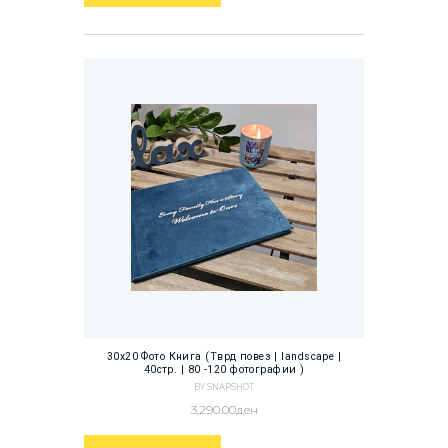
30х20 Фото Книга (Тврд повез | landscape |
40стр. | 80 -120 фотографии )
BY SNAPSHOT
3,290.00
ден