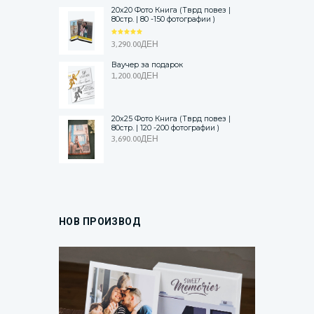
20x20 Фото Книга (Тврд повез |
80стр. | 80 -150 фотографии )
ОЦЕНЕТ
3,290.00
ДЕН
О
5.00
ОД 5
Ваучер за подарок
1,200.00
ДЕН
20x25 Фото Книга (Тврд повез |
80стр. | 120 -200 фотографии )
3,690.00
ДЕН
НОВ ПРОИЗВОД