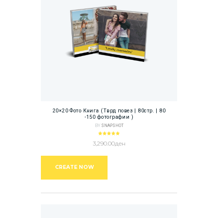
20×20 Фото Книга (Тврд повез | 80стр. | 80
-150 фотографии )
BY
SNAPSHOT
Оценето
3,290.00
ден
5.00
од 5
CREATE NOW