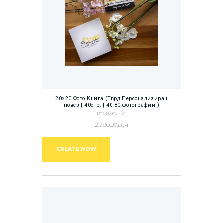
20×20 Фото Книга (Тврд Персонализиран
повез | 40стр. | 40-80 фотографии )
BY SNAPSHOT
2,290.00
ден
CREATE NOW