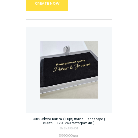
CREATE NOW
30х20 Фото Книга (Тврд повез | landscape |
80стр. | 120 -240 фотографии )
BY SNAPSHOT
3,990.00
ден