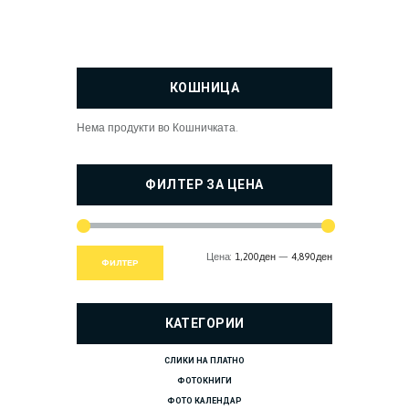
КОШНИЦА
Нема продукти во Кошничката.
ФИЛТЕР ЗА ЦЕНА
Цена:
1,200ден
—
4,890ден
Мин.
Макс.
ФИЛТЕР
цена
цена
КАТЕГОРИИ
СЛИКИ НА ПЛАТНО
ФОТОКНИГИ
ФОТО КАЛЕНДАР