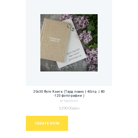
20х30 Фото Книга (Тврд повез | 40стр. | 80
-120 фотографии )
BY SNAPSHOT
3,290.00
ден
CREATE NOW