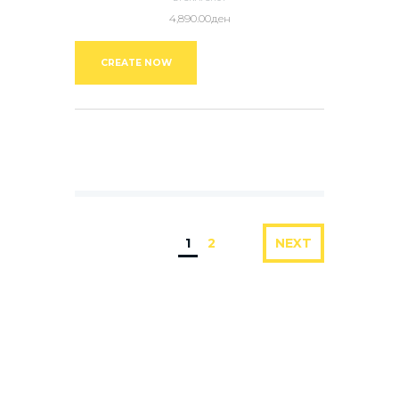
4,890.00
ден
CREATE NOW
1
2
NEXT