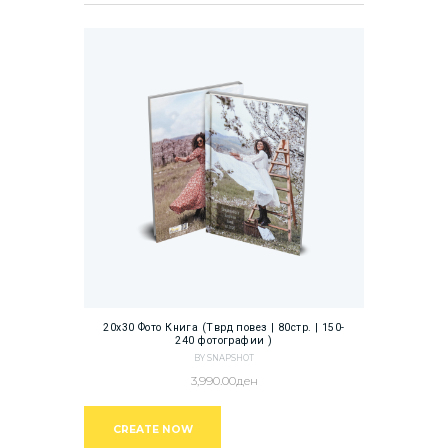
20х30 Фото Книга (Тврд повез | 80стр. | 150-
240 фотографии )
BY SNAPSHOT
3,990.00
ден
CREATE NOW