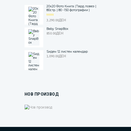
20x20 Фото Книга (Тврд повез |
80стр. | 80 -150 фотографии )
ОЦЕНЕТ
3,290.00
ДЕН
О
5.00
ОД 5
Baby SnapBox
850.00
ДЕН
Ѕиден 12 листен календар
1,090.00
ДЕН
НОВ ПРОИЗВОД