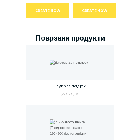
may
may
be
be
CREATE NOW
CREATE NOW
chosen
chosen
on
on
the
the
product
product
Поврзани продукти
page
page
Ваучер за подарок
1,200.00
ден