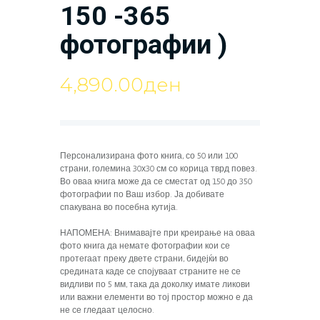
150 -365
фотографии )
4,890.00
ден
Персонализирана фото книга, со 50 или 100
страни, големина 30х30 см со корица тврд повез.
Во оваа книга може да се сместат од 150 до 350
фотографии по Ваш избор. Ја добивате
спакувана во посебна кутија.
НАПОМЕНА: Внимавајте при креирање на оваа
фото книга да немате фотографии кои се
протегаат преку двете страни, бидејќи во
средината каде се спојуваат страните не се
видливи по 5 мм, така да доколку имате ликови
или важни елементи во тој простор можно е да
не се гледаат целосно.