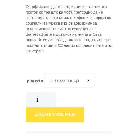
Опција за ние да ви ја керираме фото книгата
постои со тоа што ќе мора претходно да не
контактирате на е-маил, телефон или порака на
социјалните мрежи и ќе се договриме за
понатамошниот начин на испраќање на
фотографиите и дизајнот на книгата. Оваа
опција ќе се доплаќа дополнително, 500 ден. за
помалите книги и 800 ден за поголемите книги од
100 страни.
proyecto
ДОДАЈ ВО КОШНИЦА