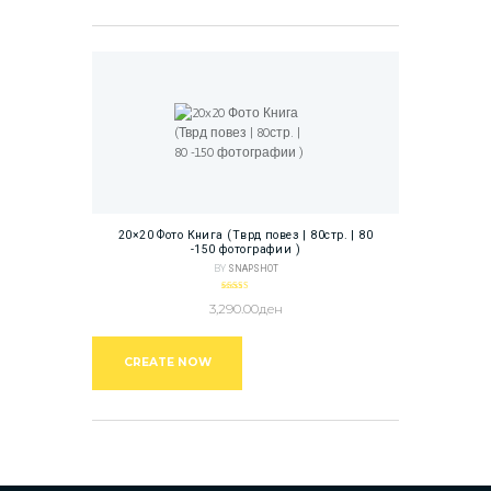
20×20 Фото Книга (Тврд повез | 80стр. | 80
-150 фотографии )
BY
SNAPSHOT
Оценето
3,290.00
ден
5.00
од 5
CREATE NOW