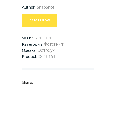
Author:
SnapShot
CREATE NOW
SKU:
SS015-1-1
Фотокниги
Категорија
Фотобук
Ознака:
Product ID:
10151
Share: