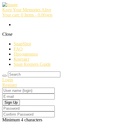
Keep Your Memories Alive
Your cart:
0 Items
-
0.00ден
Close
SnapShot
FAQ
Продавница
Контакт
Snap Keepers Guide
Login
Register
Minimum 4 characters