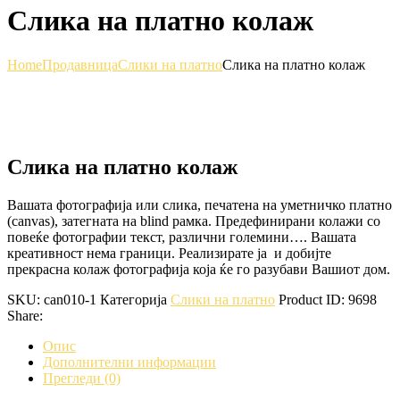
Слика на платно колаж
Home
Продавница
Слики на платно
Слика на платно колаж
Слика на платно колаж
Вашата фотографија или слика, печатена на уметничко платно
(canvas), затегната на blind рамка. Предефинирани колажи со
повеќе фотографии текст, различни големини…. Вашата
креативност нема граници. Реализирате ја и добијте
прекрасна колаж фотографија која ќе го разубави Вашиот дом.
SKU:
can010-1
Категорија
Слики на платно
Product ID:
9698
Share:
Опис
Дополнителни информации
Прегледи (0)