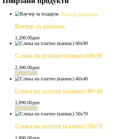
Поврзани продукти
Додај во кошница
Ваучер за подарок
1,200.00
ден
This
product
has
Слика на платно (канвас) 60х90
multiple
variants.
2,390.00
ден
The
Create now
options
This
may
product
be
has
Слика на платно (канвас) 40×40
chosen
multiple
on
variants.
1,090.00
ден
the
The
Create now
product
options
This
page
may
product
be
has
Слика на платно (канвас) 50х70
chosen
multiple
on
variants.
1,890.00
ден