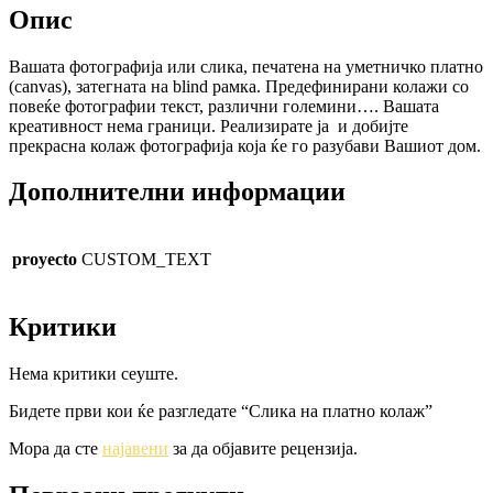
Опис
Вашата фотографија или слика, печатена на уметничко платно
(canvas), затегната на blind рамка. Предефинирани колажи со
повеќе фотографии текст, различни големини…. Вашата
креативност нема граници. Реализирате ја и добијте
прекрасна колаж фотографија која ќе го разубави Вашиот дом.
Дополнителни информации
proyecto
CUSTOM_TEXT
Критики
Нема критики сеуште.
Бидете први кои ќе разгледате “Слика на платно колаж”
Мора да сте
најавени
за да објавите рецензија.