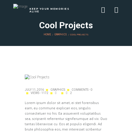
KEEP YOUR MEMORIES
ALIVE
Cool Projects
HOME
GRAPHICS
COOL PROJECTS
JULY 11, 2016
GRAPHICS
COMMENTS - 0
VIEWS - 1172
2
Lorem ipsum dolor sit amet, ei stet forensibus
eam, eu commune explicari eos, singulis
consectetuer no his. Ea assueverit voluptatibus
sea, scripserit referrentur signiferumque ad vix. Duo
tantas liberavisse cu. Eos at populo eligendi. Ad
brute philosophia eos, mei interesset scribentur