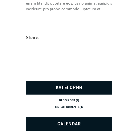
errem blandit oportere eos, ius no animal euripidis
inciderint, pro probo commodo luptatum at.
Share:
КАТЕГОРИИ
BLOG POST
(2)
UNCATEGORIZED
(1)
CALENDAR