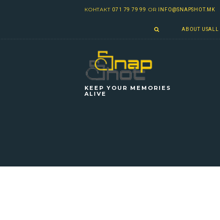
КОНТАКТ
OR
071 79 79 99
INFO@SNAPSHOT.MK
ABOUT US
ALL
KEEP YOUR MEMORIES
ALIVE