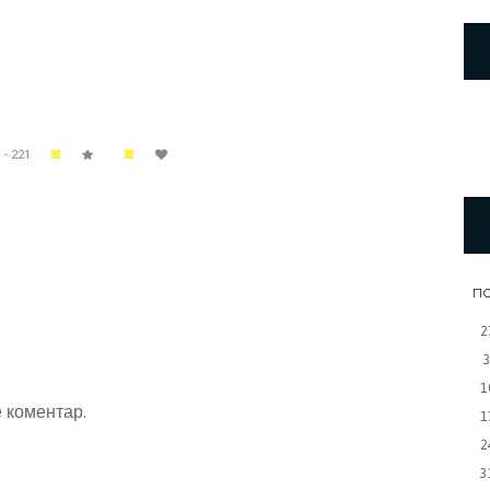
 - 221
П
2
1
 коментар.
1
2
3