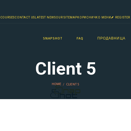
 COURSES
CONTACT US
LATEST NEWS
OUR SITEMAP
КОРИСНИЧКО МЕНИ
REGISTER
SNAPSHOT
FAQ
ПРОДАВНИЦА
Client 5
HOME
CLIENT 5