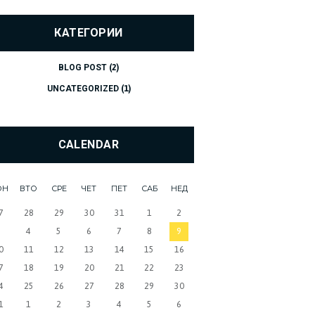
КАТЕГОРИИ
BLOG POST
(2)
UNCATEGORIZED
(1)
CALENDAR
ОН
ВТО
СРЕ
ЧЕТ
ПЕТ
САБ
НЕД
7
28
29
30
31
1
2
3
4
5
6
7
8
9
0
11
12
13
14
15
16
7
18
19
20
21
22
23
4
25
26
27
28
29
30
1
1
2
3
4
5
6